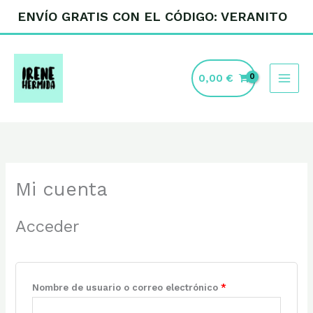
Ir
ENVÍO GRATIS CON EL CÓDIGO: VERANITO
al
contenido
0,00
€
Obligatorio
Obligatorio
Obligatorio
Obligatorio
Mi cuenta
Acceder
Nombre de usuario o correo electrónico
*